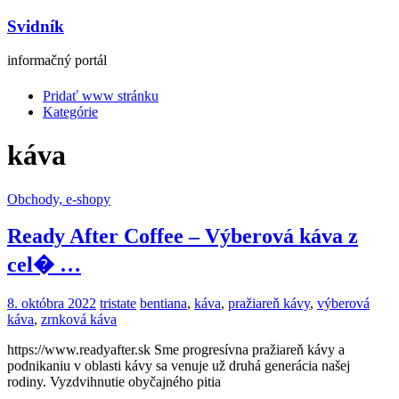
Svidník
informačný portál
Pridať www stránku
Kategórie
káva
Obchody, e-shopy
Ready After Coffee – Výberová káva z
cel� …
8. októbra 2022
tristate
bentiana
,
káva
,
pražiareň kávy
,
výberová
káva
,
zrnková káva
https://www.readyafter.sk Sme progresívna pražiareň kávy a
podnikaniu v oblasti kávy sa venuje už druhá generácia našej
rodiny. Vyzdvihnutie obyčajného pitia